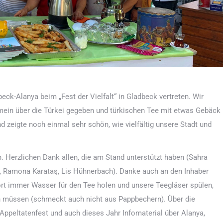
ck-Alanya beim „Fest der Vielfalt“ in Gladbeck vertreten. Wir
mein über die Türkei gegeben und türkischen Tee mit etwas Gebäck
 zeigte noch einmal sehr schön, wie vielfältig unsere Stadt und
 Herzlichen Dank allen, die am Stand unterstützt haben (Sahra
, Ramona Karataş, Lis Hühnerbach). Danke auch an den Inhaber
rt immer Wasser für den Tee holen und unsere Teegläser spülen,
n müssen (schmeckt auch nicht aus Pappbechern). Über die
 Appeltatenfest und auch dieses Jahr Infomaterial über Alanya,