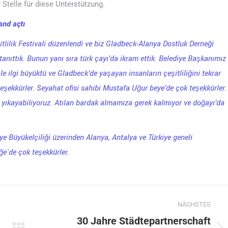
Stelle für diese Unterstützung.
and açtı
tlilik Festivali düzenlendi ve biz Gladbeck-Alanya Dostluk Derneği
 tanıttık. Bunun yanı sıra türk çayı’da ikram ettik. Belediye Başkanımız
le ilgi büyüktü ve Gladbeck’de yaşayan insanların çeşitliliğini tekrar
eşekkürler. Seyahat ofisi sahibi Mustafa Uğur beye’de çok teşekkürler.
ı yıkayabiliyoruz. Atılan bardak almamıza gerek kalmıyor ve doğayı’da
ye Büyükelçiliği üzerinden Alanya, Antalya ve Türkiye geneli
iğe`de çok teşekkürler.
NÄCHSTES
30 Jahre Städtepartnerschaft