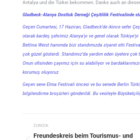
Antalya und die Türkei bekommen. Danke auch an dieser 
Gladbeck-Alanya Dostluk Derneği Çeşitlilik Festivalinde st
Geçen Cumartesi, 17 Haziran, Gladbeck’de ikince sefer Çeşi
olarak kardeş şehrimiz
Alanya’yı ve genel olarak Türkiye’yi
Bettina Weist hanımda bizi standımızda ziyaret etti.Festiva
çok güzel gösterdi. Standımız’da yardım eden üyelere çok t
Onun ofisinden çayımız için su alabiliyor ve bardaklarımız
korumuş oluyoruz.
Geçen sene Elma Festivali öncesi ve bu senede Berlin Türki
bilgilendirme broşürleri gönderildi. Bu vesileyle Büyükelçil
Kommentarnavigation
ZURÜCK
Freundeskreis beim Tourismus- und