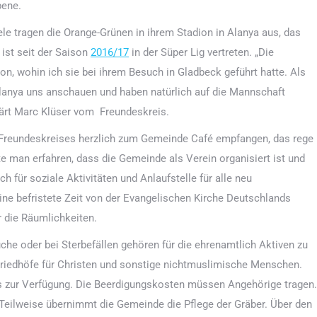
bene.
le tragen die Orange-Grünen in ihrem Stadion in Alanya aus, das
 ist seit der Saison
2016/17
in der Süper Lig vertreten. „Die
n, wohin ich sie bei ihrem Besuch in Gladbeck geführt hatte. Als
lanya uns anschauen und haben natürlich auf die Mannschaft
klärt Marc Klüser vom Freundeskreis.
s Freundeskreises herzlich zum Gemeinde Café empfangen, das rege
e man erfahren, dass die Gemeinde als Verein organisiert ist und
ch für soziale Aktivitäten und Anlaufstelle für alle neu
ne befristete Zeit von der Evangelischen Kirche Deutschlands
r die Räumlichkeiten.
he oder bei Sterbefällen gehören für die ehrenamtlich Aktiven zu
i Friedhöfe für Christen und sonstige nichtmuslimische Menschen.
los zur Verfügung. Die Beerdigungskosten müssen Angehörige tragen.
. Teilweise übernimmt die Gemeinde die Pflege der Gräber. Über den