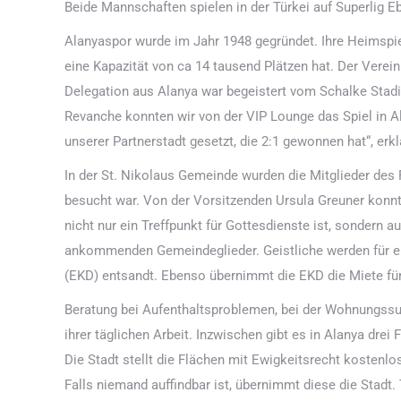
Beide Mannschaften spielen in der Türkei auf Superlig E
Alanyaspor wurde im Jahr 1948 gegründet. Ihre Heimspie
eine Kapazität von ca 14 tausend Plätzen hat. Der Verein
Delegation aus Alanya war begeistert vom Schalke Stadio
Revanche konnten wir von der VIP Lounge das Spiel in A
unserer Partnerstadt gesetzt, die 2:1 gewonnen hat“, er
In der St. Nikolaus Gemeinde wurden die Mitglieder de
besucht war. Von der Vorsitzenden Ursula Greuner konnt
nicht nur ein Treffpunkt für Gottesdienste ist, sondern au
ankommenden Gemeindeglieder. Geistliche werden für ei
(EKD) entsandt. Ebenso übernimmt die EKD die Miete fü
Beratung bei Aufenthaltsproblemen, bei der Wohnungssuc
ihrer täglichen Arbeit. Inzwischen gibt es in Alanya dre
Die Stadt stellt die Flächen mit Ewigkeitsrecht kosten
Falls niemand auffindbar ist, übernimmt diese die Stadt