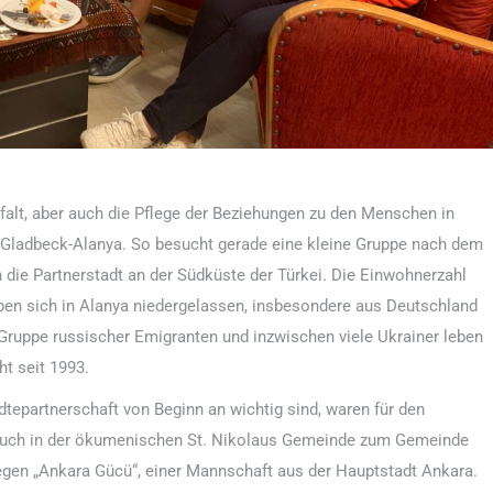
alt, aber auch die Pflege der Beziehungen zu den Menschen in
 Gladbeck-Alanya. So besucht gerade eine kleine Gruppe nach dem
die Partnerstadt an der Südküste der Türkei. Die Einwohnerzahl
aben sich in Alanya niedergelassen, insbesondere aus Deutschland
Gruppe russischer Emigranten und inzwischen viele Ukrainer leben
ht seit 1993.
dtepartnerschaft von Beginn an wichtig sind, waren für den
such in der ökumenischen St. Nikolaus Gemeinde zum Gemeinde
gegen „Ankara Gücü“, einer Mannschaft aus der Hauptstadt Ankara.