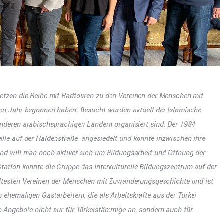
etzen die Reihe mit Radtouren zu den Vereinen der Menschen mit
zten Jahr begonnen haben. Besucht wurden aktuell der Islamische
anderen arabischsprachigen Ländern organisiert sind. Der 1984
alle auf der Haldenstraße angesiedelt und konnte inzwischen ihre
nd will man noch aktiver sich um Bildungsarbeit und Öffnung der
Station konnte die Gruppe das Interkulturelle Bildungszentrum auf der
 ältesten Vereinen der Menschen mit Zuwanderungsgeschichte und ist
ehemaligen Gastarbeitern, die als Arbeitskräfte aus der Türkei
lle Angebote nicht nur für Türkeistämmige an, sondern auch für