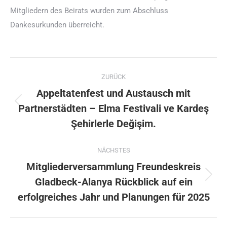
Mitgliedern des Beirats wurden zum Abschluss
Dankesurkunden überreicht.
Kommentarnavigation
ZURÜCK
Appeltatenfest und Austausch mit
Partnerstädten – Elma Festivali ve Kardeş
Vorheriger
Beitrag:
Şehirlerle Değişim.
NÄCHSTES
Mitgliederversammlung Freundeskreis
Gladbeck-Alanya Rückblick auf ein
Nächster
Beitrag:
erfolgreiches Jahr und Planungen für 2025