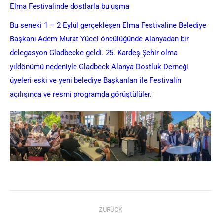
Elma Festivalinde dostlarla buluşma
Bu seneki 1 – 2 Eylül gerçekleşen Elma Festivaline Belediye
Başkanı Adem Murat Yücel öncülüğünde Alanyadan bir
delegasyon Gladbecke geldi. 25. Kardeş Şehir olma
yıldönümü nedeniyle Gladbeck Alanya Dostluk Derneği
üyeleri eski ve yeni belediye Başkanları ile Festivalin
açılışında ve resmi programda görüştülüler.
Kommentarnavigation
ZURÜCK